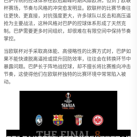
巴萨传统的控球体系在欧冠巅峰时期风靡欧洲，但到了欧联
杯赛场，节奏与风格的冲突愈发明显。欧联杯的比赛节奏往
往更快、更直接，对抗强度更大，许多球队以反击和高压逼
抢为主要战法，这种风格对巴萨的控球体系形成了天然克
制。巴萨需要更多时间组织，却很难在有限空间中保持节奏
掌控。
当欧联杯对手采取高体能、高侵略性的比赛方式时，巴萨如
果不能快速脱离逼抢或提升回防效率，往往会在转换环节中
暴露问题。巴萨长于阵地战控球，却不擅长将比赛推向冲击
节奏，这使得他们在欧联杯独特的比赛环境中常常陷入被
动。