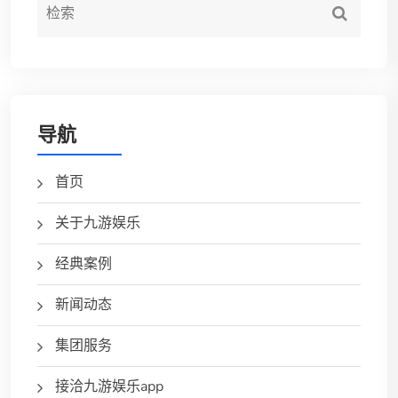
导航
首页
关于九游娱乐
经典案例
新闻动态
集团服务
接洽九游娱乐app