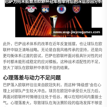
此外，巴萨战术体系的改革在近年反复摇摆，也让球队在欧
联杯中缺乏清晰战略。无论是自我风格传承的坚持，还是向
更均衡体系过渡的尝试，巴萨在欧联杯面对极具针对性的对
手时都未能形成稳定的应对模板。这种战术适配性的不足，
放大了球队在欧联杯中表现不佳的结果。
心理落差与动力不足问题
巴萨落入欧联杯往往来自欧冠失利，而这种“降级感”会在心
理上对球队产生较大冲击。球员在欧冠中承受巨大压力后，
再面对欧联杯时情绪往往处于低谷，难以在短时间内重振士
气。心理落差大，导致球队在淘汰赛阶段的临场发挥不够坚