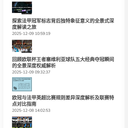
探索法甲冠军标志背后独特象征意义的全景式深
度解读之旅
2025-12-09 10:59:19
回顾欧联杯王者塞维利亚球队五大经典夺冠瞬间
的全景深度权威解析
2025-12-09 09:32:37
欧冠与法甲英超比赛规则差异深度解析及联赛特
点对比指南
2025-12-08 14:02:53