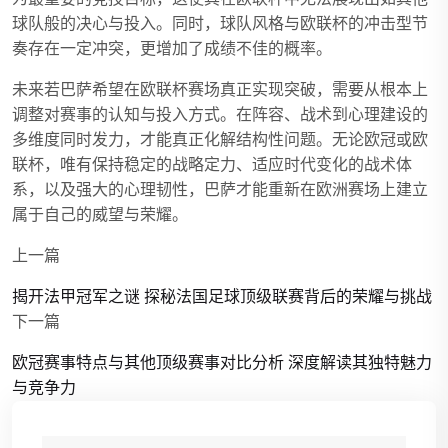
球队般的决心与投入。同时，球队风格与欧联杯的冲击型节
奏存在一定冲突，更增加了成绩不佳的概率。
未来若巴萨希望在欧联杯赛场真正实现突破，需要从根本上
调整对赛事的认知与投入方式。在阵容、战术到心理建设的
多维度同时发力，才能真正化解结构性问题。无论欧冠或欧
联杯，唯有保持稳定的战略定力、适应时代变化的战术体
系，以及强大的心理韧性，巴萨才能重新在欧洲赛场上建立
属于自己的威望与荣耀。
上一篇
揭开法甲冠军之谜 探秘法国足球顶级联赛背后的荣耀与挑战
下一篇
欧冠赛事特点与其他顶级赛事对比分析 深度解读其独特魅力
与竞争力